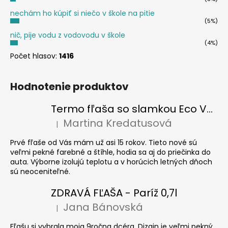
nechám ho kúpiť si niečo v škole na pitie
(5%)
nič, pije vodu z vodovodu v škole
(4%)
Počet hlasov:
1416
Hodnotenie produktov
Termo fľaša so slamkou Eco Vessel SUMMIT 700 ml Floral Puff
Martina Kredatusová
|
Hodnotenie produktu je 5 z 5 hviezdičiek.
Prvé fľaše od Vás mám už asi 15 rokov. Tieto nové sú
veľmi pekné farebné a štíhle, hodia sa aj do priečinka do
auta. Výborne izolujú teplotu a v horúcich letných dňoch
sú neoceniteľné.
ZDRAVÁ FĽAŠA - Paríž 0,7l
Jana Bánovská
|
Hodnotenie produktu je 5 z 5 hviezdičiek.
Fľašu si vybrala moja 9ročna dcéra. Dizajn je veľmi pekný.