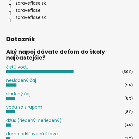
zdraveflase.sk
zdraveflase
zdraveflase.sk
Dotazník
Aký napoj dávate deťom do školy
najčastejšie?
čistú vodu
(59%)
nesladený čaj
(9%)
sladený čaj
(8%)
vodu so sirupom
(8%)
džús (riedený, neriedený)
(4%)
doma odšťavenú šťavu
(3%)