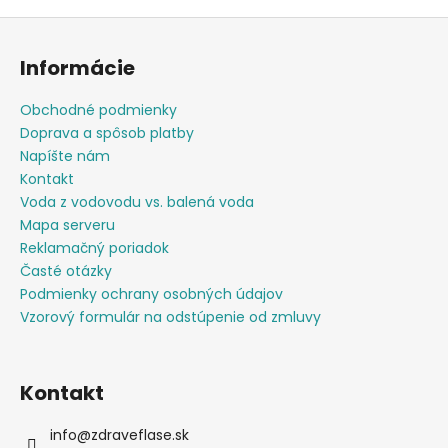
č
v
a
Z
l
m
á
á
Informácie
e
d
p
a
ä
Obchodné podmienky
c
NEREZOVÁ
t
Doprava a spôsob platby
i
TERMOFĽAŠA
i
Napíšte nám
e
CHEEKI
600
e
Kontakt
p
ML
Voda z vodovodu vs. balená voda
r
CLASSIC
Mapa serveru
v
ORANGE
GREY
Reklamačný poriadok
k
y
Časté otázky
€24,90
v
Podmienky ochrany osobných údajov
ý
Vzorový formulár na odstúpenie od zmluvy
p
i
s
Kontakt
u
info
@
zdraveflase.sk