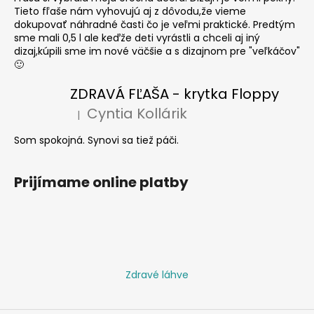
Tieto fľaše nám vyhovujú aj z dôvodu,že vieme
dokupovať náhradné časti čo je veľmi praktické. Predtým
sme mali 0,5 l ale keďže deti vyrástli a chceli aj iný
dizaj,kúpili sme im nové väčšie a s dizajnom pre "veľkáčov"
🙂
ZDRAVÁ FĽAŠA - krytka Floppy
Cyntia Kollárik
|
Hodnotenie produktu je 5 z 5 hviezdičiek.
Som spokojná. Synovi sa tiež páči.
Prijímame online platby
Zdravé láhve