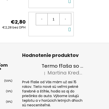
DO
KOŠÍKA
€2,80
DO
€2,28 bez DPH
KOŠÍKA
Hodnotenie produktov
ťom
Termo fľaša so slamkou Eco Vessel SUMMIT 700 ml Floral Puff
?
Martina Kredatusová
|
Hodnotenie produktu je 5 z 5 hviezdičiek
(59%)
Prvé fľaše od Vás mám už asi 15
rokov. Tieto nové sú veľmi pekné
farebné a štíhle, hodia sa aj do
(9%)
priečinka do auta. Výborne izolujú
teplotu a v horúcich letných dňoch
(8%)
sú neoceniteľné.