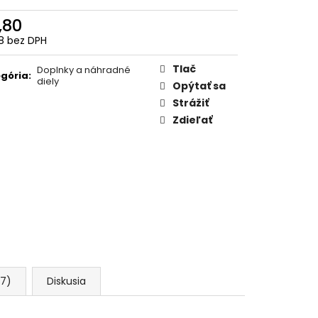
,80
8 bez DPH
otková
:
Tlač
Doplnky a náhradné
gória
:
diely
Opýtať sa
Strážiť
Zdieľať
(7)
Diskusia