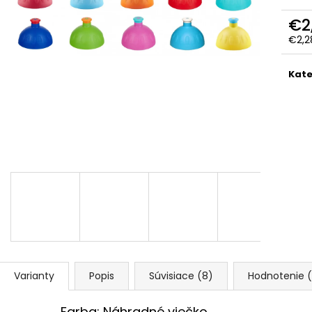
FAREBNÁ
€27,90
Pôvodne:
€30,90
€1,30
€2
€2,2
Jedn
cena
Kate
Varianty
Popis
Súvisiace (8)
Hodnotenie 
Farba: Náhradné viečko