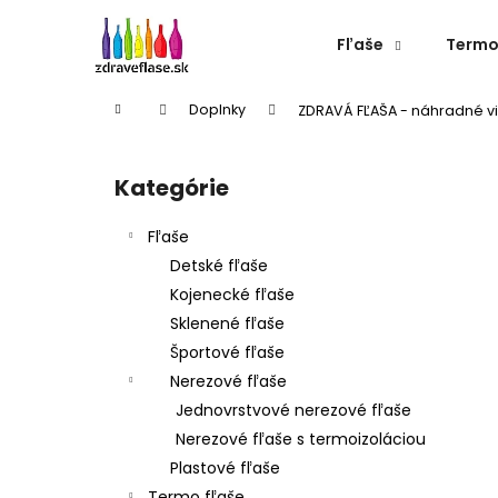
K
Prejsť
na
o
Fľaše
Termo
obsah
Späť
Späť
š
do
do
í
Domov
Doplnky
ZDRAVÁ FĽAŠA - náhradné v
k
obchodu
obchodu
B
o
Kategórie
Preskočiť
č
kategórie
n
Fľaše
ý
Detské fľaše
p
Kojenecké fľaše
a
Sklenené fľaše
n
Športové fľaše
e
Nerezové fľaše
l
Jednovrstvové nerezové fľaše
Nerezové fľaše s termoizoláciou
Plastové fľaše
NEREZOVÁ TERMOFĽAŠA CHEEKI 600 ML
Termo fľaše