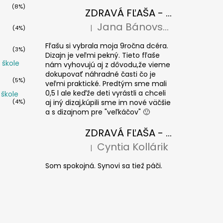
(8%)
ZDRAVÁ FĽAŠA - Paríž 0,7l
Jana Bánovská
|
(4%)
Hodnotenie produktu je 5 z 5 hviezdičiek
Fľašu si vybrala moja 9ročna dcéra.
(3%)
Dizajn je veľmi pekný. Tieto fľaše
 škole
nám vyhovujú aj z dôvodu,že vieme
dokupovať náhradné časti čo je
(5%)
veľmi praktické. Predtým sme mali
0,5 l ale keďže deti vyrástli a chceli
 škole
(4%)
aj iný dizaj,kúpili sme im nové väčšie
a s dizajnom pre "veľkáčov" 🙂
ZDRAVÁ FĽAŠA - krytka Floppy
Cyntia Kollárik
|
Hodnotenie produktu je 5 z 5 hviezdičiek
Som spokojná. Synovi sa tiež páči.