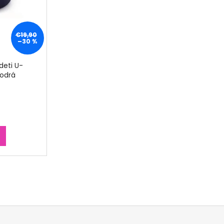
€19,90
–30 %
deti U-
odrá