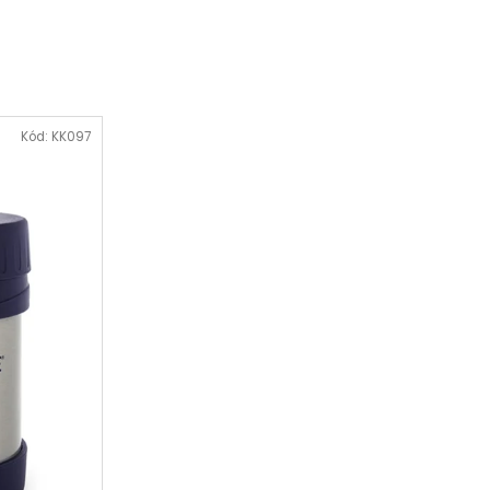
Kód:
KK097