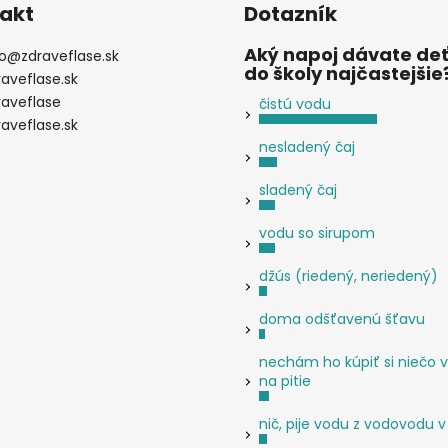
d
akt
Dotazník
a
c
Aký napoj dávate de
o
@
zdraveflase.sk
i
do školy najčastejšie
raveflase.sk
e
raveflase
čistú vodu
p
raveflase.sk
r
nesladený čaj
v
k
sladený čaj
y
v
vodu so sirupom
ý
p
džús (riedený, neriedený)
i
s
doma odšťavenú šťavu
u
nechám ho kúpiť si niečo v
na pitie
nič, pije vodu z vodovodu v