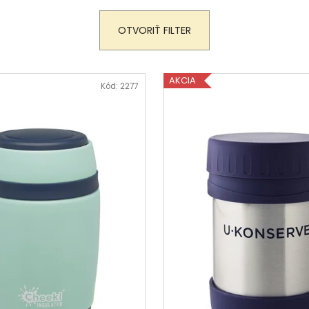
FAREBNÁ
€27,90
Pôvodne:
€30,90
€1,30
OTVORIŤ FILTER
AKCIA
Kód:
2277