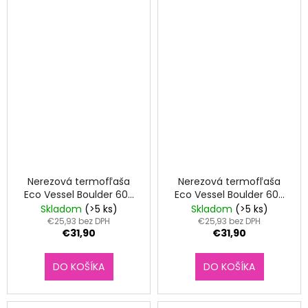
Nerezová termofľaša
Nerezová termofľaša
Eco Vessel Boulder 600
Eco Vessel Boulder 600
ml Summer Sun
ml Tropical Melon
Skladom
(>5 ks)
Skladom
(>5 ks)
€25,93 bez DPH
€25,93 bez DPH
€31,90
€31,90
DO KOŠÍKA
DO KOŠÍKA