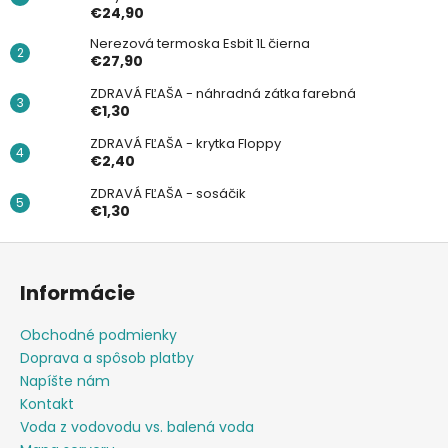
€24,90
Nerezová termoska Esbit 1L čierna
€27,90
ZDRAVÁ FĽAŠA - náhradná zátka farebná
€1,30
ZDRAVÁ FĽAŠA - krytka Floppy
€2,40
ZDRAVÁ FĽAŠA - sosáčik
€1,30
Z
á
Informácie
p
ä
Obchodné podmienky
t
Doprava a spôsob platby
i
Napíšte nám
e
Kontakt
Voda z vodovodu vs. balená voda