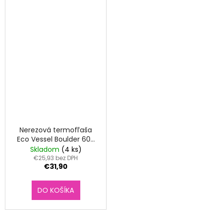
Nerezová termofľaša
Eco Vessel Boulder 600
ml Northern Lights
Skladom
(4 ks)
€25,93 bez DPH
€31,90
DO KOŠÍKA