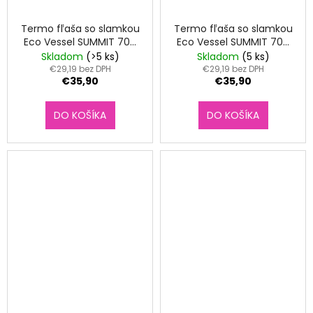
Termo fľaša so slamkou
Termo fľaša so slamkou
Eco Vessel SUMMIT 700
Eco Vessel SUMMIT 700
ml Black Shadow
ml Aqua Breeze
Skladom
(>5 ks)
Skladom
(5 ks)
€29,19 bez DPH
€29,19 bez DPH
€35,90
€35,90
DO KOŠÍKA
DO KOŠÍKA