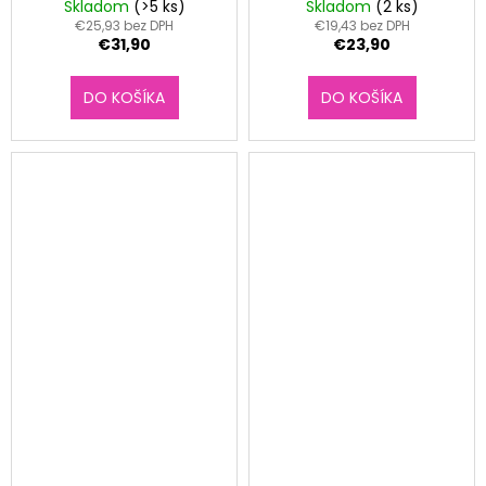
ml Lavender Fields
Skladom
(>5 ks)
Skladom
(2 ks)
€25,93 bez DPH
€19,43 bez DPH
€31,90
€23,90
DO KOŠÍKA
DO KOŠÍKA