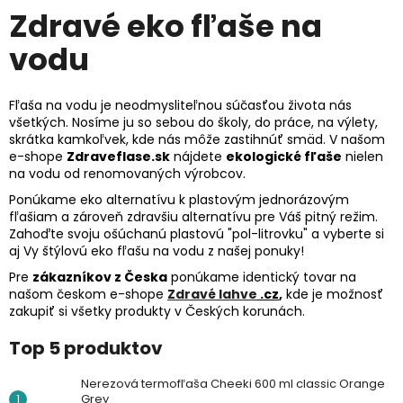
Zdravé eko fľaše na
vodu
Fľaša na vodu je neodmysliteľnou súčasťou života nás
všetkých. Nosíme ju so sebou do školy, do práce, na výlety,
skrátka kamkoľvek, kde nás môže zastihnúť smäd. V našom
e-shope
Zdraveflase.sk
nájdete
ekologické fľaše
nielen
na vodu od renomovaných výrobcov.
Ponúkame eko alternatívu k plastovým jednorázovým
fľašiam a zároveň zdravšiu alternatívu pre Váš pitný režim.
Zahoďte svoju ošúchanú plastovú "pol-litrovku" a vyberte si
aj Vy štýlovú eko fľašu na vodu z našej ponuky!
Pre
zákazníkov z Česka
ponúkame identický tovar na
našom českom e-shope
Zdravé lahve
.cz
,
kde je možnosť
zakupiť si všetky produkty v Českých korunách.
Top 5 produktov
Nerezová termofľaša Cheeki 600 ml classic Orange
Grey