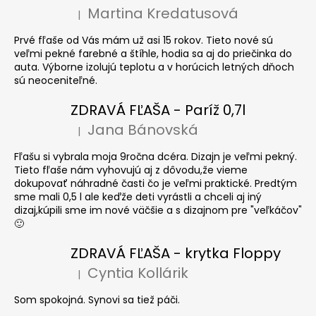
Martina Kredatusová
|
Hodnotenie produktu je 5 z 5 hviezdičiek.
Prvé fľaše od Vás mám už asi 15 rokov. Tieto nové sú
veľmi pekné farebné a štíhle, hodia sa aj do priečinka do
auta. Výborne izolujú teplotu a v horúcich letných dňoch
sú neoceniteľné.
ZDRAVÁ FĽAŠA - Paríž 0,7l
Jana Bánovská
|
Hodnotenie produktu je 5 z 5 hviezdičiek.
Fľašu si vybrala moja 9ročna dcéra. Dizajn je veľmi pekný.
Tieto fľaše nám vyhovujú aj z dôvodu,že vieme
dokupovať náhradné časti čo je veľmi praktické. Predtým
sme mali 0,5 l ale keďže deti vyrástli a chceli aj iný
dizaj,kúpili sme im nové väčšie a s dizajnom pre "veľkáčov"
🙂
ZDRAVÁ FĽAŠA - krytka Floppy
Cyntia Kollárik
|
Hodnotenie produktu je 5 z 5 hviezdičiek.
Som spokojná. Synovi sa tiež páči.