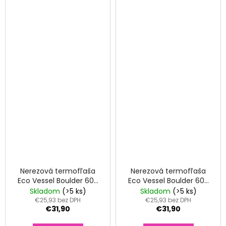
Nerezová termofľaša
Nerezová termofľaša
Eco Vessel Boulder 600
Eco Vessel Boulder 600
ml Slate Grey
ml Black Shadow
Skladom
(>5 ks)
Skladom
(>5 ks)
€25,93 bez DPH
€25,93 bez DPH
€31,90
€31,90