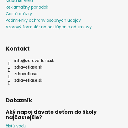
Mapa serveru
Reklamačný poriadok
Časté otázky
Podmienky ochrany osobných údajov
Vzorový formulár na odstúpenie od zmluvy
Kontakt
info
@
zdraveflase.sk
zdraveflase.sk
zdraveflase
zdraveflase.sk
Dotazník
Aký napoj dávate deťom do školy
najčastejšie?
čistú vodu