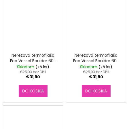
Nerezová termofľaša
Nerezová termofľaša
Eco Vessel Boulder 600
Eco Vessel Boulder 600
ml Mountain Green
ml NightFall Navy
Skladom
(>5 ks)
Skladom
(>5 ks)
€25,93 bez DPH
€25,93 bez DPH
€31,90
€31,90
DO KOŠÍKA
DO KOŠÍKA