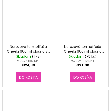
č
a
m
e
NEREZOVÁ
TERMOSKA
ESBIT
1L
Nerezová termofľaša
Nerezová termofľaša
ČIERNA
Cheeki 600 ml classic 3D
Cheeki 600 ml classic
€27,90
Jungle
Orange Grey
Skladom
(1 ks)
Skladom
(>5 ks)
Pôvodne:
€20,24 bez DPH
€20,24 bez DPH
€30,90
€24,90
€24,90
DO KOŠÍKA
DO KOŠÍKA