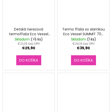
Detská nerezová
Termo fľaša so slamkou
termofľaša Eco Vessel
Eco Vessel SUMMIT 700
Frost 355 ml - Lama
ml Floral Puff
Skladom
(>5 ks)
Skladom
(1 ks)
€21,06 bez DPH
€29,19 bez DPH
€25,90
€35,90
DO KOŠÍKA
DO KOŠÍKA