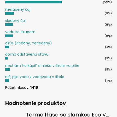
(59%)
nesladený čaj
(9%)
sladený čaj
(8%)
vodu so sirupom
(8%)
džús (riedený, neriedený)
(4%)
doma odšťavenú šťavu
(3%)
nechám ho kúpiť si niečo v škole na pitie
(5%)
nič, pije vodu z vodovodu v škole
(4%)
Počet hlasov:
1416
Hodnotenie produktov
Termo fľaša so slamkou Eco Vessel SUMMIT 700 ml Floral Puff