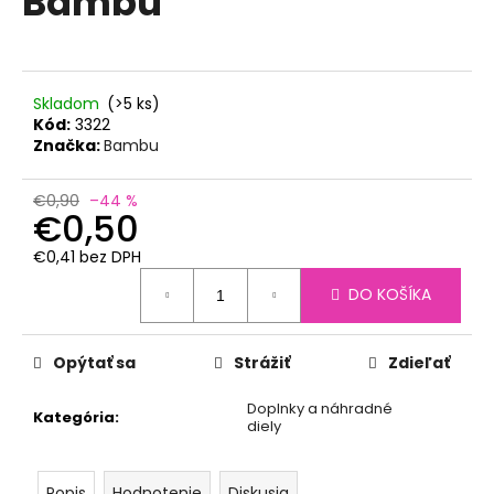
Bambu
č
z
a
5
m
hviezdičiek.
e
Skladom
(>5 ks)
Kód:
3322
ZDRAVÁ
Značka:
Bambu
FĽAŠA
-
KRYTKA
€0,90
–44 %
FLOPPY
€0,50
€2,40
€0,41 bez DPH
Jednotková
DO KOŠÍKA
cena:
Opýtať sa
Strážiť
Zdieľať
Doplnky a náhradné
Kategória
:
diely
Popis
Hodnotenie
Diskusia