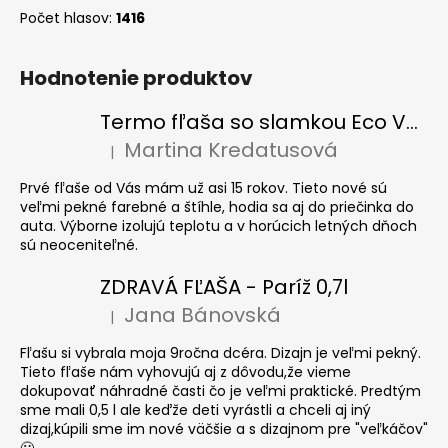
Počet hlasov:
1416
Hodnotenie produktov
Termo fľaša so slamkou Eco Vessel SUMMIT 700 ml Floral Puff
Martina Kredatusová
|
Hodnotenie produktu je 5 z 5 hviezdičiek.
Prvé fľaše od Vás mám už asi 15 rokov. Tieto nové sú
veľmi pekné farebné a štíhle, hodia sa aj do priečinka do
auta. Výborne izolujú teplotu a v horúcich letných dňoch
sú neoceniteľné.
ZDRAVÁ FĽAŠA - Paríž 0,7l
Jana Bánovská
|
Hodnotenie produktu je 5 z 5 hviezdičiek.
Fľašu si vybrala moja 9ročna dcéra. Dizajn je veľmi pekný.
Tieto fľaše nám vyhovujú aj z dôvodu,že vieme
dokupovať náhradné časti čo je veľmi praktické. Predtým
sme mali 0,5 l ale keďže deti vyrástli a chceli aj iný
dizaj,kúpili sme im nové väčšie a s dizajnom pre "veľkáčov"
🙂