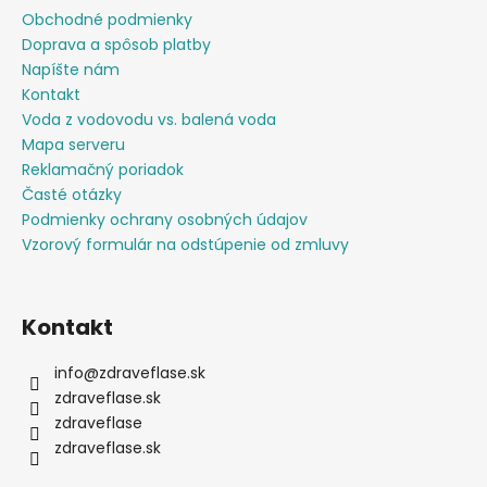
ä
Obchodné podmienky
t
Doprava a spôsob platby
i
Napíšte nám
e
Kontakt
Voda z vodovodu vs. balená voda
Mapa serveru
Reklamačný poriadok
Časté otázky
Podmienky ochrany osobných údajov
Vzorový formulár na odstúpenie od zmluvy
Kontakt
info
@
zdraveflase.sk
zdraveflase.sk
zdraveflase
zdraveflase.sk