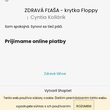
ZDRAVÁ FĽAŠA - krytka Floppy
Cyntia Kollárik
|
Hodnotenie produktu je 5 z 5 hviezdičiek.
Som spokojná. Synovi sa tiež páči.
Prijímame online platby
Zdravé láhve
Vytvoril Shoptet
Copyright 2026
Zdraveflase.sk
. Všetky práva vyhradené.
Tento web používa súbory cookie. Ďalším prechádzaním tohto webu
vyjadrujete súhlas s ich používaním.
ROZUMIEM