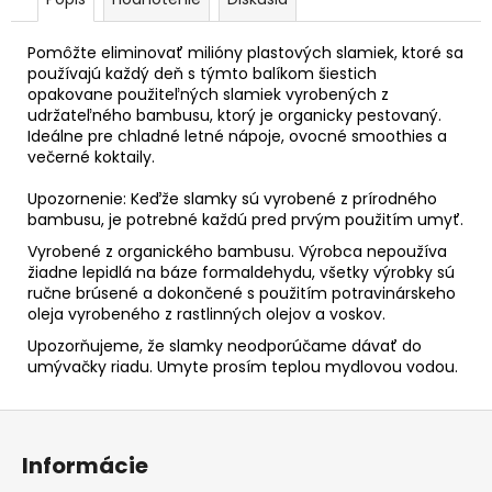
Pomôžte eliminovať milióny plastových slamiek, ktoré sa
používajú každý deň s týmto balíkom šiestich
opakovane použiteľných slamiek vyrobených z
udržateľného bambusu, ktorý je organicky pestovaný.
Ideálne pre chladné letné nápoje, ovocné smoothies a
večerné koktaily.
Upozornenie: Keďže slamky sú vyrobené z prírodného
bambusu, je potrebné každú pred prvým použitím umyť.
Vyrobené z organického bambusu. Výrobca nepoužíva
žiadne lepidlá na báze formaldehydu, všetky výrobky sú
ručne brúsené a dokončené s použitím potravinárskeho
oleja vyrobeného z rastlinných olejov a voskov.
Upozorňujeme, že slamky neodporúčame dávať do
umývačky riadu.
Umyte prosím teplou mydlovou vodou.
Z
á
Informácie
p