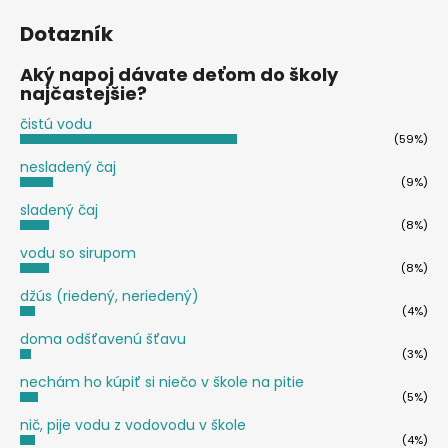
Dotazník
Aký napoj dávate deťom do školy
najčastejšie?
čistú vodu
(59%)
nesladený čaj
(9%)
sladený čaj
(8%)
vodu so sirupom
(8%)
džús (riedený, neriedený)
(4%)
doma odšťavenú šťavu
(3%)
nechám ho kúpiť si niečo v škole na pitie
(5%)
nič, pije vodu z vodovodu v škole
(4%)