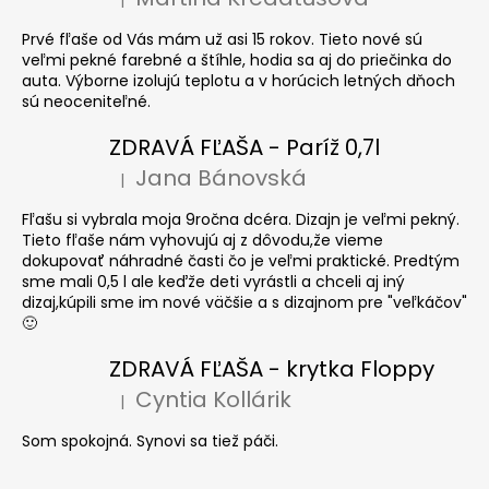
Hodnotenie produktu je 5 z 5 hviezdičiek.
Prvé fľaše od Vás mám už asi 15 rokov. Tieto nové sú
veľmi pekné farebné a štíhle, hodia sa aj do priečinka do
auta. Výborne izolujú teplotu a v horúcich letných dňoch
sú neoceniteľné.
ZDRAVÁ FĽAŠA - Paríž 0,7l
Jana Bánovská
|
Hodnotenie produktu je 5 z 5 hviezdičiek.
Fľašu si vybrala moja 9ročna dcéra. Dizajn je veľmi pekný.
Tieto fľaše nám vyhovujú aj z dôvodu,že vieme
dokupovať náhradné časti čo je veľmi praktické. Predtým
sme mali 0,5 l ale keďže deti vyrástli a chceli aj iný
dizaj,kúpili sme im nové väčšie a s dizajnom pre "veľkáčov"
🙂
ZDRAVÁ FĽAŠA - krytka Floppy
Cyntia Kollárik
|
Hodnotenie produktu je 5 z 5 hviezdičiek.
Som spokojná. Synovi sa tiež páči.