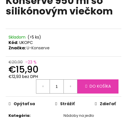
Konserve 950 ml so
č
z
a
silikónovým viečkom
5
m
hviezdičiek.
e
ZDRAVÁ
Skladom
(>5 ks)
FĽAŠA
Kód:
UKOPC
-
Značka:
U-Konserve
NÁHRADNÁ
ZÁTKA
FAREBNÁ
€20,90
–23 %
€15,90
€1,30
€12,93 bez DPH
Jednotková
DO KOŠÍKA
cena:
Opýtať sa
Strážiť
Zdieľať
Kategória
:
Nádoby na jedlo