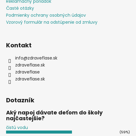
Reklamačný poriadok
Časté otázky
Podmienky ochrany osobných údajov
Vzorový formulár na odstúpenie od zmluvy
Kontakt
info
@
zdraveflase.sk
zdraveflase.sk
zdraveflase
zdraveflase.sk
Dotazník
Aký napoj dávate deťom do školy
najčastejšie?
čistú vodu
(59%)