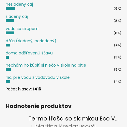
nesladený čaj
(9%)
sladený čaj
(8%)
vodu so sirupom
(8%)
džús (riedený, neriedený)
(4%)
doma odšťavenú šťavu
(3%)
nechám ho kúpiť si niečo v škole na pitie
(5%)
nič, pije vodu z vodovodu v škole
(4%)
Počet hlasov:
1416
Hodnotenie produktov
Termo fľaša so slamkou Eco Vessel SUMMIT 700 ml Floral Puff
Martina Kredatusová
|