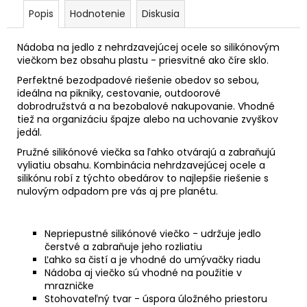
Popis
Hodnotenie
Diskusia
Nádoba na jedlo z nehrdzavejúcej ocele so silikónovým
viečkom bez obsahu plastu - priesvitné ako číre sklo.
Perfektné bezodpadové riešenie obedov so sebou,
ideálna na pikniky, cestovanie, outdoorové
dobrodružstvá a na bezobalové nakupovanie. Vhodné
tiež na organizáciu špajze alebo na uchovanie zvyškov
jedál.
Pružné silikónové viečka sa ľahko otvárajú a zabraňujú
vyliatiu obsahu. Kombinácia nehrdzavejúcej ocele a
silikónu robí z týchto obedárov to najlepšie riešenie s
nulovým odpadom pre vás aj pre planétu.
Nepriepustné silikónové viečko - udržuje jedlo
čerstvé a zabraňuje jeho rozliatiu
Ľahko sa čistí a je vhodné do umývačky riadu
Nádoba aj viečko sú vhodné na použitie v
mrazničke
Stohovateľný tvar - úspora úložného priestoru