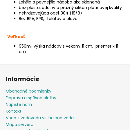
Ľahšia a pevnejšia nádoba ako sklenená
bez plastu, odolný a pružný silikón platinovej kvality
nehrdzavejúca oceľ 304 (18/8)
Bez BPA, BPS, ftalátov a olova
Veľkosť
950ml, výška nádoby s vekom: 11 cm, priemer x 11
cm
Z
á
Informácie
p
ä
Obchodné podmienky
t
Doprava a spôsob platby
i
Napíšte nám
e
Kontakt
Voda z vodovodu vs. balená voda
Mapa serveru