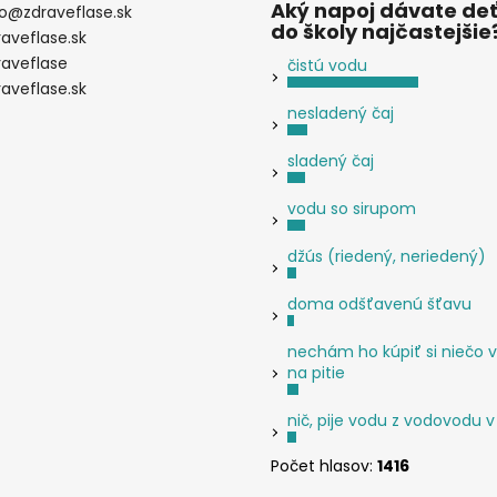
Aký napoj dávate de
o
@
zdraveflase.sk
do školy najčastejšie
raveflase.sk
raveflase
čistú vodu
raveflase.sk
nesladený čaj
sladený čaj
vodu so sirupom
džús (riedený, neriedený)
doma odšťavenú šťavu
nechám ho kúpiť si niečo v
na pitie
nič, pije vodu z vodovodu v
Počet hlasov:
1416