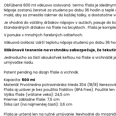
Obľúbená 600 ml vákuovo izolovaná termo fľaša je ideálnym 
Nápoje zostanú čerstvé za studena po dobu 36 hodín a teplé 
malá, aby sa zmestila takmer do každej tašky, a dostatočne ve
Je vhodná do väčšiny držiakov nápojov v autách, pasuje do bo
štandardných držiakov na fľaše na bicykloch. Fľaša je kompl
V ponuke v mnohých farebných odtieňoch.
Vákuová izolácia: Udrží teplotu nápoja studenú po dobu 36 ho
Silikónové tesnenie na vrchnáku zabezpečuje, že tekutin
Jednoducho sa čistí akoukoľvek kefkou na fľaše a vrchnáčik j
umývačke riadu.
Patent pending na dizajn fľaše a vrchnák.
Kapacita:
600 ml
Materiál: Prvotriedna potravinárska trieda 304 (18/8) Nerezová
Fľaša aj uzáver je bez použitia ftalátov (BPA Free). Použité len
Výška fľaše (vrátane veka): 24,5 cm
Priemer základne fľaše: 7,5 cm
Šírka úst (na najmenšej časti): 3,6 cm
Fľaša je určená len na ručné umývanie. Nevhodné do mraznič