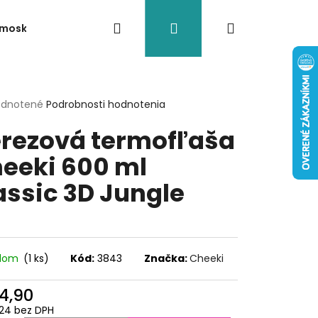
Hľadať
Prihlásenie
Nákupný
rmosky
Akcia/Výpredaj
Doplnky
Termoobaly n
košík
erné
dnotené
Podrobnosti hodnotenia
tenie
rezová termofľaša
ktu
eeki 600 ml
assic 3D Jungle
ičiek.
adom
(1 ks)
Kód:
3843
Značka:
Cheeki
4,90
- NÁHRADNÁ ZÁTKA
24 bez DPH