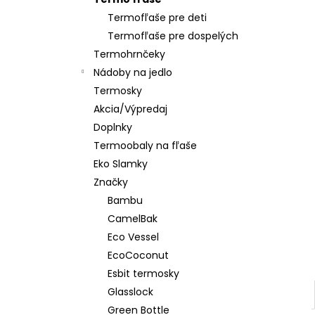
CLASSIC ORANGE GREY
Termofľaše pre deti
€24,90
Termofľaše pre dospelých
Termohrnčeky
Nádoby na jedlo
Termosky
Akcia/Výpredaj
Doplnky
Termoobaly na fľaše
Eko Slamky
Značky
Bambu
CamelBak
Eco Vessel
EcoCoconut
Esbit termosky
Glasslock
Green Bottle