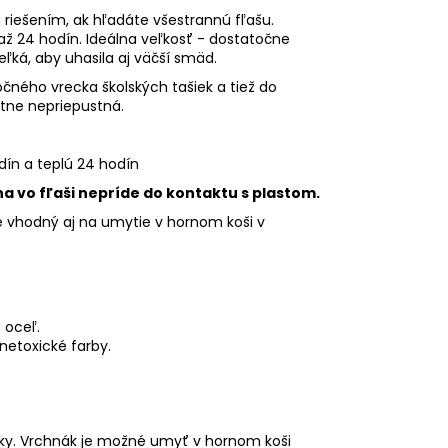
riešením, ak hľadáte všestrannú fľašu.
až 24 hodín. Ideálna veľkosť - dostatočne
ľká, aby uhasila aj väčší smäd.
čného vrecka školských tašiek a tiež do
etne nepriepustná.
dín a teplú 24 hodín
a vo fľaši nepríde do kontaktu s plastom.
e vhodný aj na umytie v hornom koši v
 oceľ.
 netoxické farby.
ky. Vrchnák je možné umyť v hornom koši