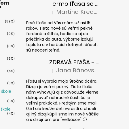
ťom
Termo fľaša so slamkou Eco Vessel SUMMIT 700 ml Floral Puff
?
Martina Kredatusová
|
Hodnotenie produktu je 5 z 5 hviezdičiek
(59%)
Prvé fľaše od Vás mám už asi 15
rokov. Tieto nové sú veľmi pekné
farebné a štíhle, hodia sa aj do
(9%)
priečinka do auta. Výborne izolujú
teplotu a v horúcich letných dňoch
(8%)
sú neoceniteľné.
(8%)
ZDRAVÁ FĽAŠA - Paríž 0,7l
Jana Bánovská
|
(4%)
Hodnotenie produktu je 5 z 5 hviezdičiek
Fľašu si vybrala moja 9ročna dcéra.
(3%)
Dizajn je veľmi pekný. Tieto fľaše
 škole
nám vyhovujú aj z dôvodu,že vieme
dokupovať náhradné časti čo je
(5%)
veľmi praktické. Predtým sme mali
0,5 l ale keďže deti vyrástli a chceli
 škole
(4%)
aj iný dizaj,kúpili sme im nové väčšie
a s dizajnom pre "veľkáčov" 🙂