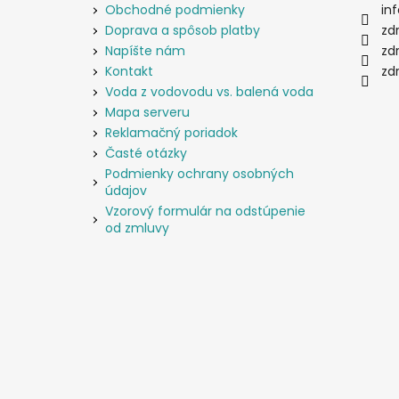
ä
Obchodné podmienky
inf
t
Doprava a spôsob platby
zd
i
Napíšte nám
zd
e
Kontakt
zd
Voda z vodovodu vs. balená voda
Mapa serveru
Reklamačný poriadok
Časté otázky
Podmienky ochrany osobných
údajov
Vzorový formulár na odstúpenie
od zmluvy