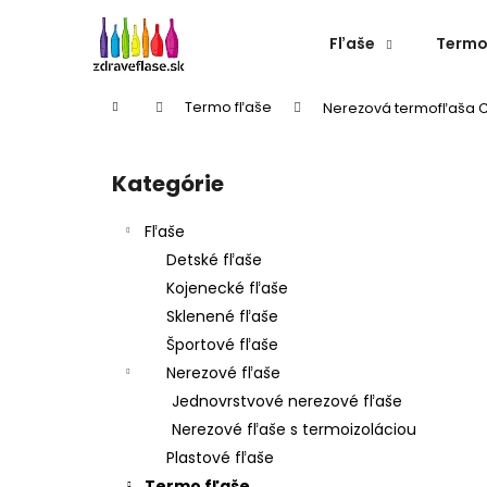
K
Prejsť
na
o
Fľaše
Termo
obsah
Späť
Späť
š
do
do
í
Domov
Termo fľaše
Nerezová termofľaša Ch
k
obchodu
obchodu
B
o
Kategórie
Preskočiť
č
kategórie
n
Fľaše
ý
Detské fľaše
p
Kojenecké fľaše
a
Sklenené fľaše
n
Športové fľaše
e
Nerezové fľaše
l
Jednovrstvové nerezové fľaše
Nerezové fľaše s termoizoláciou
Plastové fľaše
NEREZOVÁ TERMOFĽAŠA CHEEKI 600 ML
Termo fľaše