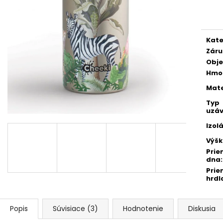
FAREBNÁ
Jedn
€27,90
cena
Pôvodne:
€30,90
€1,30
Kate
Záru
Obj
Hmo
Mate
Typ
uzáv
Izol
Výš
Prie
dna
:
Prie
hrdl
Popis
Súvisiace (3)
Hodnotenie
Diskusia