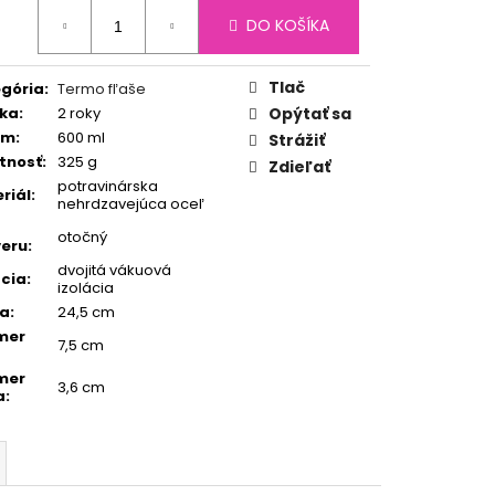
otková
DO KOŠÍKA
:
Tlač
gória
:
Termo fľaše
ka
:
2 roky
Opýtať sa
em
:
600 ml
Strážiť
tnosť
:
325 g
Zdieľať
potravinárska
riál
:
nehrdzavejúca oceľ
otočný
eru
:
dvojitá vákuová
ácia
:
izolácia
ka
:
24,5 cm
mer
7,5 cm
mer
3,6 cm
a
: