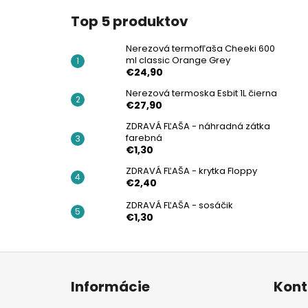
Top 5 produktov
Nerezová termofľaša Cheeki 600
ml classic Orange Grey
€24,90
Nerezová termoska Esbit 1L čierna
€27,90
ZDRAVÁ FĽAŠA - náhradná zátka
farebná
€1,30
ZDRAVÁ FĽAŠA - krytka Floppy
€2,40
ZDRAVÁ FĽAŠA - sosáčik
€1,30
Z
á
Informácie
Kont
p