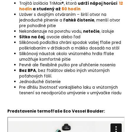
Trojitá izolácia TriMax®, ktorá
udrží nápoj
horúci
12
hodín
a
studený až
60 hodín
Uzáver s dvojitým otváraním – širší otvor na
jednoduché plnenie a
ľahké čistenie
, menší otvor
pre pohodlné pitie
Nekondenzuje na povrchu vodu,
netečie
, izoluje
Sitko na čaj
, ovocie alebo ľad
Silikónová podložka chráni spodok vašej fľaše pred
poškriabaním v držiakoch a mäkko dosadá na stôl
Silikónový náustok okolo vnútorného hrdla fľaše
umožňuje komfortné pitie
Pevné ale flexibilné putko pre uľahčenie nosenia
Bez BPA
, bez ftalátov alebo iných vnútorných
poťahových fólií.
Jednoduché čistenie
Pre dlhšiu životnosť vonkajšieho laku a vnútorných
tesnení sa neodporúča umývanie v umývačke riadu
Predstavenie termofľaše Eco Vessel Boulder: