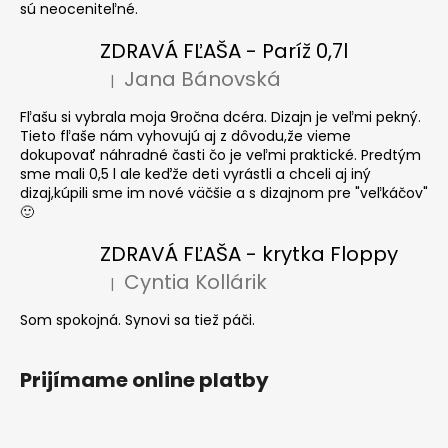
sú neoceniteľné.
ZDRAVÁ FĽAŠA - Paríž 0,7l
Jana Bánovská
|
Hodnotenie produktu je 5 z 5 hviezdičiek.
Fľašu si vybrala moja 9ročna dcéra. Dizajn je veľmi pekný.
Tieto fľaše nám vyhovujú aj z dôvodu,že vieme
dokupovať náhradné časti čo je veľmi praktické. Predtým
sme mali 0,5 l ale keďže deti vyrástli a chceli aj iný
dizaj,kúpili sme im nové väčšie a s dizajnom pre "veľkáčov"
🙂
ZDRAVÁ FĽAŠA - krytka Floppy
Cyntia Kollárik
|
Hodnotenie produktu je 5 z 5 hviezdičiek.
Som spokojná. Synovi sa tiež páči.
Prijímame online platby