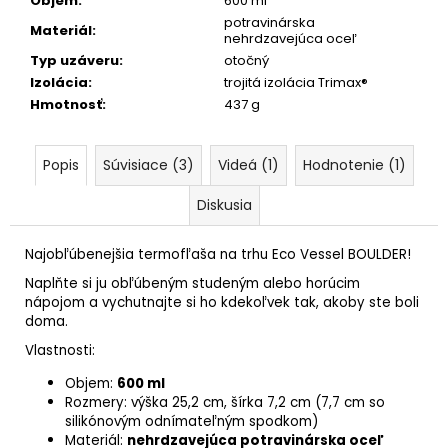
Objem
:
600 ml
potravinárska
Materiál
:
nehrdzavejúca oceľ
Typ uzáveru
:
otočný
Izolácia
:
trojitá izolácia Trimax®
Hmotnosť
:
437 g
Popis
Súvisiace (3)
Videá (1)
Hodnotenie (1)
Diskusia
Najobľúbenejšia termofľaša na trhu Eco Vessel BOULDER!
Naplňte si ju obľúbeným studeným alebo horúcim
nápojom a vychutnajte si ho kdekoľvek tak, akoby ste boli
doma.
Vlastnosti:
Objem:
600 ml
Rozmery: výška 25,2 cm, šírka 7,2 cm
(7,7 cm so
silikónovým odnímateľným spodkom)
Materiál:
nehrdzavejúca potravinárska oceľ