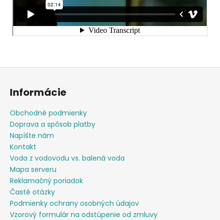
Z
á
Informácie
p
ä
Obchodné podmienky
t
Doprava a spôsob platby
i
Napíšte nám
e
Kontakt
Voda z vodovodu vs. balená voda
Mapa serveru
Reklamačný poriadok
Časté otázky
Podmienky ochrany osobných údajov
Vzorový formulár na odstúpenie od zmluvy