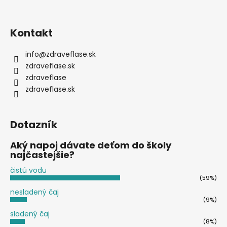
Kontakt
info
@
zdraveflase.sk
zdraveflase.sk
zdraveflase
zdraveflase.sk
Dotazník
Aký napoj dávate deťom do školy
najčastejšie?
čistú vodu
(59%)
nesladený čaj
(9%)
sladený čaj
(8%)