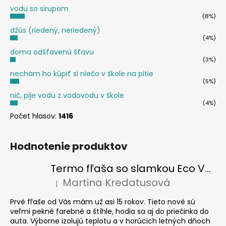
vodu so sirupom
(8%)
džús (riedený, neriedený)
(4%)
doma odšťavenú šťavu
(3%)
nechám ho kúpiť si niečo v škole na pitie
(5%)
nič, pije vodu z vodovodu v škole
(4%)
Počet hlasov:
1416
Hodnotenie produktov
Termo fľaša so slamkou Eco Vessel SUMMIT 700 ml Floral Puff
Martina Kredatusová
|
Hodnotenie produktu je 5 z 5 hviezdičiek.
Prvé fľaše od Vás mám už asi 15 rokov. Tieto nové sú
veľmi pekné farebné a štíhle, hodia sa aj do priečinka do
auta. Výborne izolujú teplotu a v horúcich letných dňoch