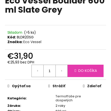
Eco Vessel Boulder 600
č
z
a
ml Slate Grey
5
m
hviezdičiek.
e
NEREZOVÁ
Skladom
(>5 ks)
TERMOSKA
Kód:
BLDR20SG
ESBIT
Značka:
Eco Vessel
1L
ČIERNA
€31,90
€27,90
Pôvodne:
€25,93 bez DPH
€30,90
Jednotková
DO KOŠÍKA
cena:
Opýtať sa
Strážiť
Zdieľať
Termofľaše pre
Kategória
:
dospelých
Záruka
:
2 roky