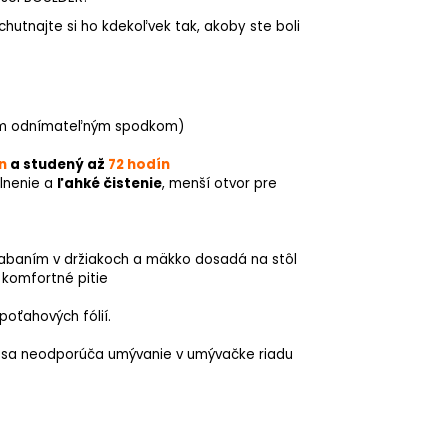
utnajte si ho kdekoľvek tak, akoby ste boli
vým odnímateľným spodkom)
ín
a
studený až
72 hodín
plnenie a
ľahké čistenie
, menší otvor pre
riabaním v držiakoch a mäkko dosadá na stôl
 komfortné pitie
poťahových fólií.
ní sa neodporúča umývanie v umývačke riadu