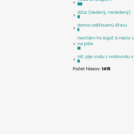
džús (riedený, neriedený)
doma odšťavenú šťavu
nechám ho kúpiť si niečo v
na pitie
nič, pije vodu z vodovodu v
Počet hlasov:
1416