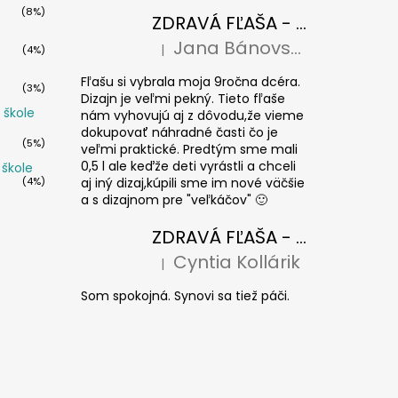
(8%)
ZDRAVÁ FĽAŠA - Paríž 0,7l
Jana Bánovská
|
(4%)
Hodnotenie produktu je 5 z 5 hviezdičiek
Fľašu si vybrala moja 9ročna dcéra.
(3%)
Dizajn je veľmi pekný. Tieto fľaše
 škole
nám vyhovujú aj z dôvodu,že vieme
dokupovať náhradné časti čo je
(5%)
veľmi praktické. Predtým sme mali
0,5 l ale keďže deti vyrástli a chceli
 škole
(4%)
aj iný dizaj,kúpili sme im nové väčšie
a s dizajnom pre "veľkáčov" 🙂
ZDRAVÁ FĽAŠA - krytka Floppy
Cyntia Kollárik
|
Hodnotenie produktu je 5 z 5 hviezdičiek
Som spokojná. Synovi sa tiež páči.