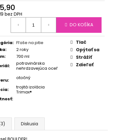
5,90
19 bez DPH
otková
DO KOŠÍKA
:
Tlač
gória
:
Fľaše na pitie
ka
:
2 roky
Opýtať sa
em
:
700 ml
Strážiť
potravinárska
Zdieľať
riál
:
nehrdzavejúca oceľ
otočný
eru
:
trojitá izolácia
ácia
:
Trimax®
tnosť
:
(3)
Diskusia
ssel BOULDER!