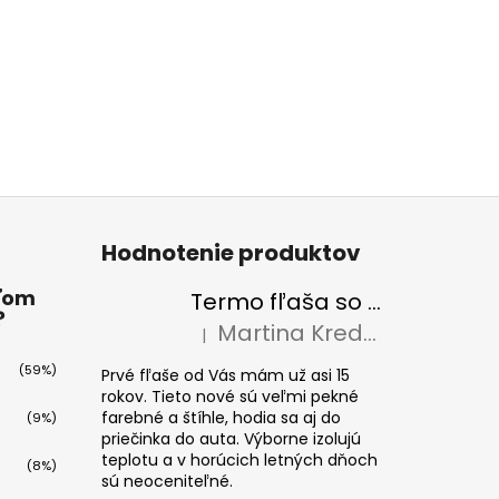
Hodnotenie produktov
ťom
Termo fľaša so slamkou Eco Vessel SUMMIT 700 ml Floral Puff
?
Martina Kredatusová
|
Hodnotenie produktu je 5 z 5 hviezdičiek
(59%)
Prvé fľaše od Vás mám už asi 15
rokov. Tieto nové sú veľmi pekné
farebné a štíhle, hodia sa aj do
(9%)
priečinka do auta. Výborne izolujú
teplotu a v horúcich letných dňoch
(8%)
sú neoceniteľné.