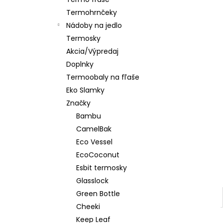
CLASSIC ORANGE GREY
Termohrnčeky
€24,90
Nádoby na jedlo
Termosky
Akcia/Výpredaj
Doplnky
Termoobaly na fľaše
Eko Slamky
Značky
Bambu
CamelBak
Eco Vessel
EcoCoconut
Esbit termosky
Glasslock
Green Bottle
Cheeki
Keep Leaf