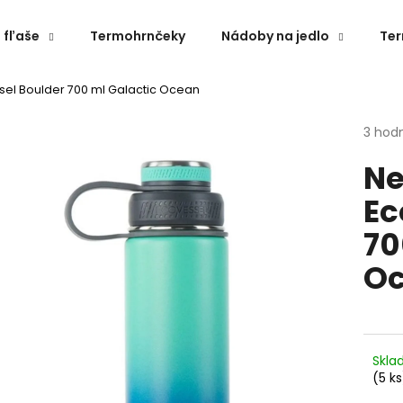
 fľaše
Termohrnčeky
Nádoby na jedlo
Te
el Boulder 700 ml Galactic Ocean
Čo potrebujete nájsť?
Priem
3 hod
hodno
Ne
produ
HĽADAŤ
je
Ec
5,0
z
70
5
Odporúčame
hviezd
O
Skl
(5 ks
NEREZOVÁ TERMOSKA ESBIT 1L ČIERNA
ZDRAVÁ FĽAŠA 