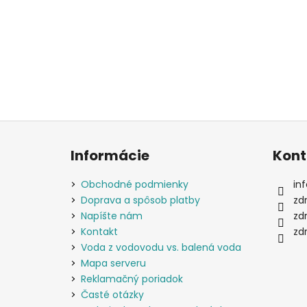
Z
á
Informácie
Kont
p
ä
Obchodné podmienky
inf
t
Doprava a spôsob platby
zd
i
Napíšte nám
zd
e
Kontakt
zd
Voda z vodovodu vs. balená voda
Mapa serveru
Reklamačný poriadok
Časté otázky