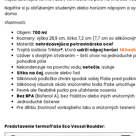
Naplňte si ju obľúbeným studeným alebo horúcim nápojom a vych
doma.
Vlastnosti:
Objem:
700 ml
Rozmery: výška 28,9 cm, šírka 7,2 cm
(7,7 cm so silikóno
Materiál:
nehrdzavejúca potravinárska oceľ
Trojitá izolácia TriMax®, ktorá
udrží nápoj horúci
14 hod
Uzáver s dvojitým otváraním – širší otvor na jednoduché 
pohodlné pitie
Nekondenzuje na povrchu vodu,
netečie
, izoluje
Sitko na čaj
, ovocie alebo ľad
Silikónová podložka chráni spodok vašej fľaše pred pošk
Silikónový náustok okolo vnútorného hrdla fľaše umožňuje
Pevné ale flexibilné putko pre uľahčenie nosenia
Bez BPA
(Bisfenol A), bez ftalátov alebo iných vnútorných 
Jednoduché čistenie
Pre dlhšiu životnosť vonkajšieho laku a vnútorných tesne
Predstavenie termofľaše Eco Vessel Boulder: