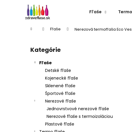
K
Prejsť
na
o
Fľaše
Termo
obsah
Späť
Späť
š
do
do
í
Domov
Fľaše
Nerezová termofľaša Eco Vess
k
obchodu
obchodu
B
o
Kategórie
Preskočiť
č
kategórie
n
Fľaše
ý
Detské fľaše
p
Kojenecké fľaše
a
Sklenené fľaše
n
Športové fľaše
e
Nerezové fľaše
l
Jednovrstvové nerezové fľaše
Nerezové fľaše s termoizoláciou
Plastové fľaše
NEREZOVÁ TERMOFĽAŠA CHEEKI 600 ML
Termo fľaše