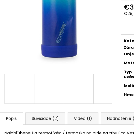
FAREBNÁ
€27,90
€3
Pôvodne:
€30,90
€1,30
€29,
Jedn
cena
Kate
Záru
Obj
Mate
Typ
uzáv
Izol
Hmo
Popis
Súvisiace (2)
Videá (1)
Hodnotenie 
Najobľúbenejšia termofľaša / termoska na pitie na trhu Eco Ve