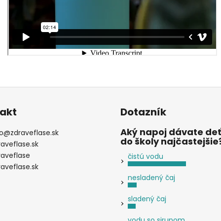
akt
Dotazník
Aký napoj dávate de
o
@
zdraveflase.sk
do školy najčastejšie
raveflase.sk
raveflase
čistú vodu
raveflase.sk
nesladený čaj
sladený čaj
vodu so sirupom