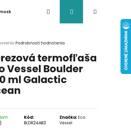
Hľadať
Prihlásenie
Nákupný
rmosky
Akcia/Výpredaj
Doplnky
Termoobaly n
košík
erné
notenia
Podrobnosti hodnotenia
tenie
rezová termofľaša
ktu
o Vessel Boulder
0 ml Galactic
ičiek.
cean
adom
Kód:
Značka:
Eco
)
BLDR24AB3
Vessel
- NÁHRADNÁ ZÁTKA