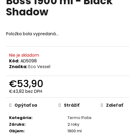
Boss 1900 ml - Black
č
z
a
Shadow
5
m
hviezdičiek.
e
Položka bola vypredaná…
NEREZOVÁ
TERMOFĽAŠA
CHEEKI
600
Nie je skladom
ML
Kód:
AD5098
CLASSIC
Značka:
Eco Vessel
ORANGE
GREY
€53,90
€24,90
€43,82 bez DPH
Jednotková
cena:
Opýtať sa
Strážiť
Zdieľať
Kategória
:
Termo fľaše
Záruka
:
2 roky
Objem
:
1900 ml