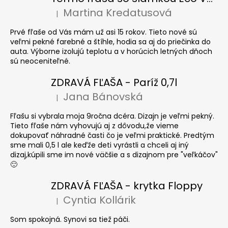
Martina Kredatusová
|
Hodnotenie produktu je 5 z 5 hviezdičiek.
Prvé fľaše od Vás mám už asi 15 rokov. Tieto nové sú
veľmi pekné farebné a štíhle, hodia sa aj do priečinka do
auta. Výborne izolujú teplotu a v horúcich letných dňoch
sú neoceniteľné.
ZDRAVÁ FĽAŠA - Paríž 0,7l
Jana Bánovská
|
Hodnotenie produktu je 5 z 5 hviezdičiek.
Fľašu si vybrala moja 9ročna dcéra. Dizajn je veľmi pekný.
Tieto fľaše nám vyhovujú aj z dôvodu,že vieme
dokupovať náhradné časti čo je veľmi praktické. Predtým
sme mali 0,5 l ale keďže deti vyrástli a chceli aj iný
dizaj,kúpili sme im nové väčšie a s dizajnom pre "veľkáčov"
🙂
ZDRAVÁ FĽAŠA - krytka Floppy
Cyntia Kollárik
|
Hodnotenie produktu je 5 z 5 hviezdičiek.
Som spokojná. Synovi sa tiež páči.