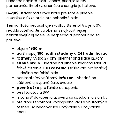
Prípadne naplňte fľašu vínom, pridajte kúsky
pomaranča, limetky, ananásu a sangria je hotová.
Dvojitý uzáver má široké hrdlo pre ľahšie plnenie
a údržbu a úzke hrdlo pre pohodlné pitie.
Termo fľaša neobsahuje škodlivý Bisfenol A a je 100%
recyklovateľná. Je vyrobená z najkvalitnejšej
nehrdzavejúcej ocele, je bezpečná a jednoducho sa
používa.
objem
1900 ml
udrží nápoj
150 hodín studený
a
24 hodín horúci
rozmery: výška 27 cm, priemer dna fľaše 12,7cm
široké hrdlo
- ideálne na plnenie kockami ľadu a
ľahké čistenie +
úzke hrdlo
(šrúbovací vrchnáčik)
- ideálne na ľahké pitie
odnímateľný vnútorný
infúzer
– vhodné na
sáčkové aj sypané čaje, ovocie
pevné uško
pre ľahšie uchopenie
bez ftalátov a BPA
možnosť dokúpenia uzáveru so sosákom a slamky
pre dlhšiu životnosť vonkajšieho laku a vnútorných
tesnení sa neodporúča umývanie v umývačke
riadu