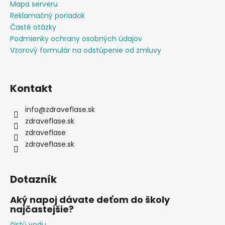
Mapa serveru
Reklamačný poriadok
Časté otázky
Podmienky ochrany osobných údajov
Vzorový formulár na odstúpenie od zmluvy
Kontakt
info
@
zdraveflase.sk
zdraveflase.sk
zdraveflase
zdraveflase.sk
Dotazník
Aký napoj dávate deťom do školy
najčastejšie?
čistú vodu