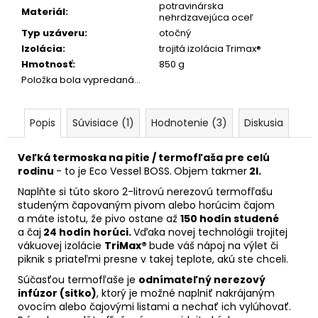
potravinárska
Materiál
:
nehrdzavejúca oceľ
Typ uzáveru
:
otočný
Izolácia
:
trojitá izolácia Trimax®
Hmotnosť
:
850 g
Položka bola vypredaná…
Popis
Súvisiace (1)
Hodnotenie (3)
Diskusia
Veľká termoska na pitie /
termofľaša
pre celú
rodinu
- to je Eco Vessel BOSS.
Objem takmer
2l.
Naplňte si túto skoro 2-litrovú nerezovú termofľašu
studeným čapovaným pivom alebo horúcim čajom
a máte istotu, že pivo ostane až
150 hodín studené
a čaj
24 hodín horúci
.
Vďaka novej technológii trojitej
vákuovej izolácie
TriMax®
bude váš nápoj na výlet či
piknik s priateľmi presne v takej teplote, akú ste chceli.
Súčasťou termofľaše je
odnímateľný nerezový
infúzor (sitko)
, ktorý je možné naplniť nakrájaným
ovocím alebo čajovými listami a nechať ich vylúhovať.