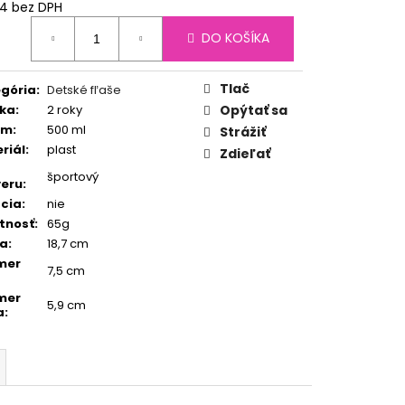
4 bez DPH
otková
DO KOŠÍKA
:
Tlač
gória
:
Detské fľaše
ka
:
2 roky
Opýtať sa
em
:
500 ml
Strážiť
riál
:
plast
Zdieľať
športový
eru
:
ácia
:
nie
tnosť
:
65g
ka
:
18,7 cm
mer
7,5 cm
mer
5,9 cm
a
: