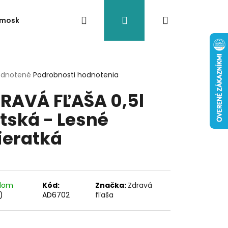
Hľadať
Prihlásenie
Nákupný
rmosky
Akcia/Výpredaj
Doplnky
Termoobaly n
košík
erné
dnotené
Podrobnosti hodnotenia
tenie
RAVÁ FĽAŠA 0,5l
ktu
tská - Lesné
ieratká
ičiek.
adom
Kód:
Značka:
Zdravá
)
AD6702
fľaša
1
- NÁHRADNÁ ZÁTKA