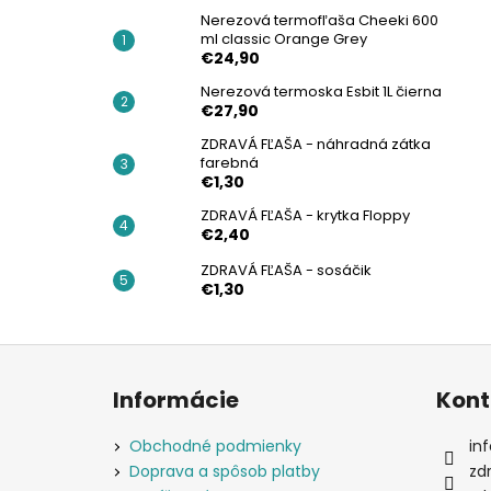
Nerezová termofľaša Cheeki 600
ml classic Orange Grey
€24,90
Nerezová termoska Esbit 1L čierna
€27,90
ZDRAVÁ FĽAŠA - náhradná zátka
farebná
€1,30
ZDRAVÁ FĽAŠA - krytka Floppy
€2,40
ZDRAVÁ FĽAŠA - sosáčik
€1,30
Z
á
Informácie
Kont
p
ä
Obchodné podmienky
inf
t
Doprava a spôsob platby
zd