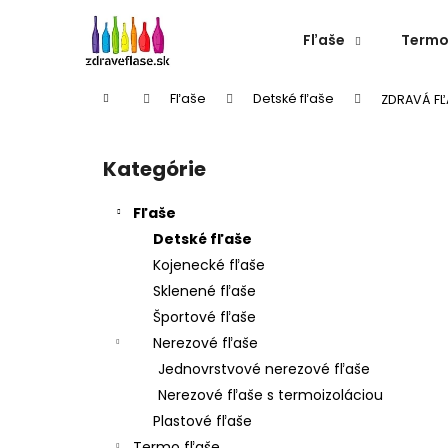
K
Prejsť
na
o
Fľaše
Termo
obsah
Späť
Späť
š
do
do
í
Domov
Fľaše
Detské fľaše
ZDRAVÁ FĽA
k
obchodu
obchodu
B
o
Kategórie
Preskočiť
č
kategórie
n
Fľaše
ý
Detské fľaše
p
Kojenecké fľaše
a
Sklenené fľaše
n
Športové fľaše
e
Nerezové fľaše
l
Jednovrstvové nerezové fľaše
Nerezové fľaše s termoizoláciou
Plastové fľaše
NEREZOVÁ TERMOFĽAŠA CHEEKI 600 ML
Termo fľaše