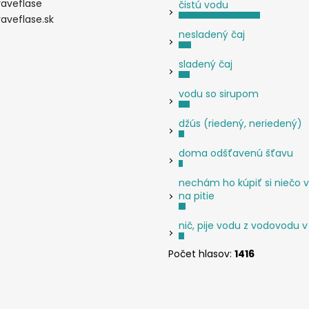
raveflase
čistú vodu
raveflase.sk
nesladený čaj
sladený čaj
vodu so sirupom
džús (riedený, neriedený)
doma odšťavenú šťavu
nechám ho kúpiť si niečo v
na pitie
nič, pije vodu z vodovodu v
Počet hlasov:
1416