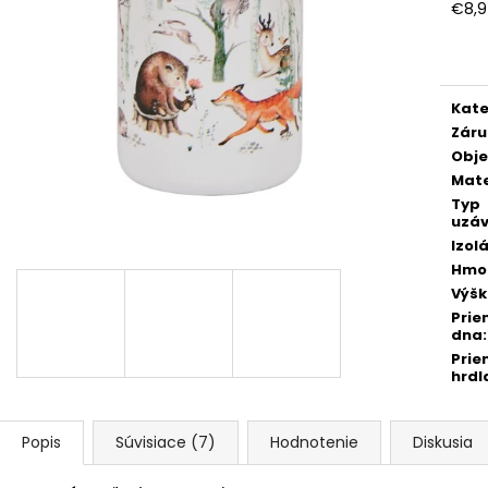
FAREBNÁ
€8,9
€27,90
Jedn
Pôvodne:
€30,90
€1,30
cena
Kate
Záru
Obj
Mate
Typ
uzáv
Izol
Hmo
Výš
Prie
dna
:
Prie
hrdl
Popis
Súvisiace (7)
Hodnotenie
Diskusia