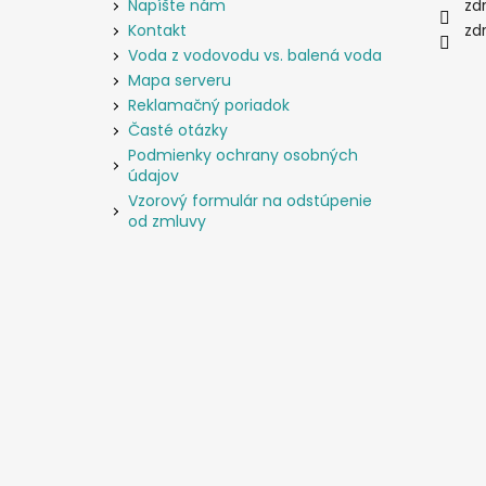
i
Napíšte nám
zd
e
Kontakt
zd
Voda z vodovodu vs. balená voda
Mapa serveru
Reklamačný poriadok
Časté otázky
Podmienky ochrany osobných
údajov
Vzorový formulár na odstúpenie
od zmluvy