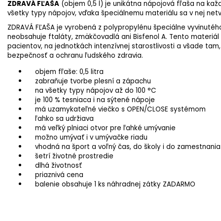
ZDRAVÁ FĽAŠA
(objem 0,5 l) je unikátna nápojová fľaša na ka
všetky typy nápojov, vďaka špeciálnemu materiálu sa v nej net
ZDRAVÁ FĽAŠA je vyrobená z polypropylénu špeciálne vyvinutého
neobsahuje ftaláty, zmäkčovadlá ani Bisfenol A. Tento materiál 
pacientov, na jednotkách intenzívnej starostlivosti a všade tam
bezpečnosť a ochranu ľudského zdravia.
objem fľaše: 0,5 litra
zabraňuje tvorbe plesní a zápachu
na všetky typy nápojov až do 100 °C
je 100 % tesniaca i na sýtené nápoje
má uzamykateľné viečko s OPEN/CLOSE systémom
ľahko sa udržiava
má veľký plniaci otvor pre ľahké umývanie
možno umývať i v umývačke riadu
vhodná na šport a voľný čas, do školy i do zamestnania
šetrí životné prostredie
dlhá životnosť
priaznivá cena
balenie obsahuje 1 ks náhradnej zátky ZADARMO