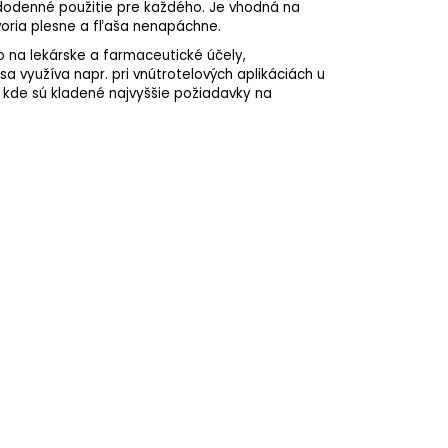
ždodenné použitie pre každého. Je vhodná na
voria plesne a fľaša nenapáchne.
 na lekárske a farmaceutické účely,
sa využíva napr. pri vnútrotelových aplikáciách u
, kde sú kladené najvyššie požiadavky na