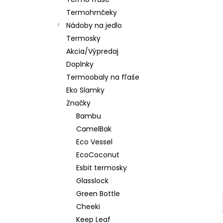
CLASSIC ORANGE GREY
Termohrnčeky
€24,90
Nádoby na jedlo
Termosky
Akcia/Výpredaj
Doplnky
Termoobaly na fľaše
Eko Slamky
Značky
Bambu
CamelBak
Eco Vessel
EcoCoconut
Esbit termosky
Glasslock
Green Bottle
Cheeki
Keep Leaf