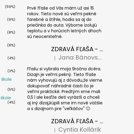
(59%)
Prvé fľaše od Vás mám už asi 15
rokov. Tieto nové sú veľmi pekné
farebné a štíhle, hodia sa aj do
(9%)
priečinka do auta. Výborne izolujú
teplotu a v horúcich letných dňoch
(8%)
sú neoceniteľné.
(8%)
ZDRAVÁ FĽAŠA - Paríž 0,7l
Jana Bánovská
|
(4%)
Hodnotenie produktu je 5 z 5 hviezdičiek
Fľašu si vybrala moja 9ročna dcéra.
(3%)
Dizajn je veľmi pekný. Tieto fľaše
 škole
nám vyhovujú aj z dôvodu,že vieme
dokupovať náhradné časti čo je
(5%)
veľmi praktické. Predtým sme mali
0,5 l ale keďže deti vyrástli a chceli
 škole
(4%)
aj iný dizaj,kúpili sme im nové väčšie
a s dizajnom pre "veľkáčov" 🙂
ZDRAVÁ FĽAŠA - krytka Floppy
Cyntia Kollárik
|
Hodnotenie produktu je 5 z 5 hviezdičiek