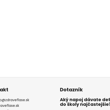
akt
Dotazník
Aký napoj dávate de
o
@
zdraveflase.sk
do školy najčastejšie
raveflase.sk