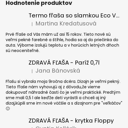
Hodnotenie produktov
Termo fľaša so slamkou Eco Vessel SUMMIT 700 ml Floral Puff
Martina Kredatusová
|
Hodnotenie produktu je 5 z 5 hviezdičiek.
Prvé fľaše od Vás mám už asi 15 rokov. Tieto nové sú
veľmi pekné farebné a štíhle, hodia sa aj do priečinka do
auta. Výborne izolujú teplotu a v horúcich letných dňoch
sú neoceniteľné.
ZDRAVÁ FĽAŠA - Paríž 0,7l
Jana Bánovská
|
Hodnotenie produktu je 5 z 5 hviezdičiek.
Fľašu si vybrala moja 9ročna dcéra. Dizajn je veľmi pekný.
Tieto fľaše nám vyhovujú aj z dôvodu,že vieme
dokupovať náhradné časti čo je veľmi praktické. Predtým
sme mali 0,5 l ale keďže deti vyrástli a chceli aj iný
dizaj,kúpili sme im nové väčšie a s dizajnom pre "veľkáčov"
🙂
ZDRAVÁ FĽAŠA - krytka Floppy