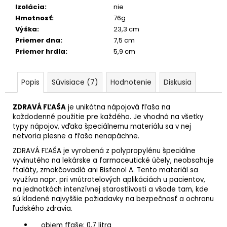
Izolácia
:
nie
Hmotnosť
:
76g
Výška
:
23,3 cm
Priemer dna
:
7,5 cm
Priemer hrdla
:
5,9 cm
Popis
Súvisiace (7)
Hodnotenie
Diskusia
ZDRAVÁ FĽAŠA
je unikátna nápojová fľaša na
každodenné použitie pre každého. Je vhodná na všetky
typy nápojov, vďaka špeciálnemu materiálu sa v nej
netvoria plesne a fľaša nenapáchne.
ZDRAVÁ FĽAŠA je vyrobená z polypropylénu špeciálne
vyvinutého na lekárske a farmaceutické účely, neobsahuje
ftaláty, zmäkčovadlá ani Bisfenol A. Tento materiál sa
využíva napr. pri vnútrotelových aplikáciách u pacientov,
na jednotkách intenzívnej starostlivosti a všade tam, kde
sú kladené najvyššie požiadavky na bezpečnosť a ochranu
ľudského zdravia.
objem fľaše: 0,7 litra