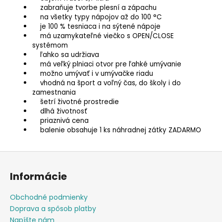
zabraňuje tvorbe plesní a zápachu
na všetky typy nápojov až do 100 °C
je 100 % tesniaca i na sýtené nápoje
má uzamykateľné viečko s OPEN/CLOSE
systémom
ľahko sa udržiava
má veľký plniaci otvor pre ľahké umývanie
možno umývať i v umývačke riadu
vhodná na šport a voľný čas, do školy i do
zamestnania
šetrí životné prostredie
dlhá životnosť
priaznivá cena
balenie obsahuje 1 ks náhradnej zátky ZADARMO
Z
á
Informácie
p
ä
Obchodné podmienky
t
Doprava a spôsob platby
i
Napíšte nám