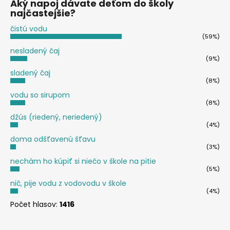
Aký napoj dávate deťom do školy
najčastejšie?
čistú vodu
(59%)
nesladený čaj
(9%)
sladený čaj
(8%)
vodu so sirupom
(8%)
džús (riedený, neriedený)
(4%)
doma odšťavenú šťavu
(3%)
nechám ho kúpiť si niečo v škole na pitie
(5%)
nič, pije vodu z vodovodu v škole
(4%)
Počet hlasov:
1416