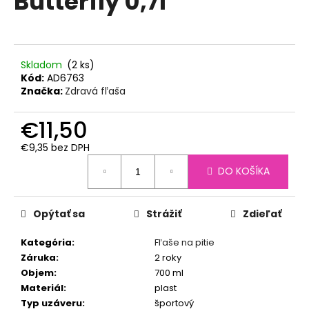
Butterfly 0,7l
č
z
a
5
m
hviezdičiek.
e
Skladom
(2 ks)
Kód:
AD6763
NEREZOVÁ
Značka:
Zdravá fľaša
TERMOSKA
ESBIT
€11,50
1L
ČIERNA
€9,35 bez DPH
€27,90
Jednotková
Pôvodne:
DO KOŠÍKA
cena:
€30,90
Opýtať sa
Strážiť
Zdieľať
Kategória
:
Fľaše na pitie
Záruka
:
2 roky
Objem
:
700 ml
Materiál
:
plast
Typ uzáveru
:
športový