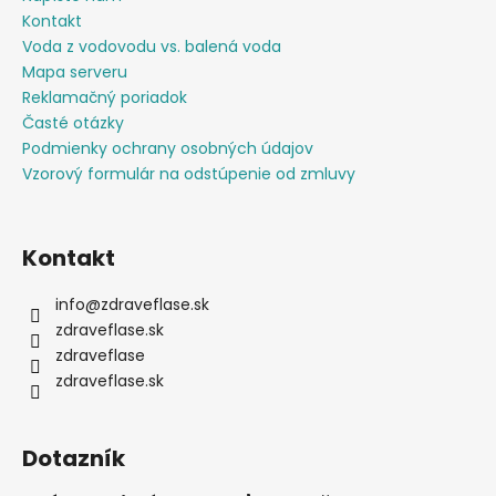
e
Kontakt
Voda z vodovodu vs. balená voda
Mapa serveru
Reklamačný poriadok
Časté otázky
Podmienky ochrany osobných údajov
Vzorový formulár na odstúpenie od zmluvy
Kontakt
info
@
zdraveflase.sk
zdraveflase.sk
zdraveflase
zdraveflase.sk
Dotazník