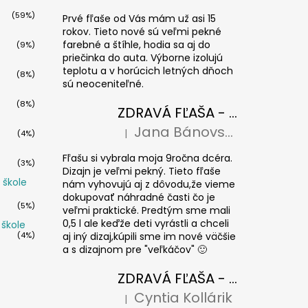
(59%)
Prvé fľaše od Vás mám už asi 15
rokov. Tieto nové sú veľmi pekné
farebné a štíhle, hodia sa aj do
(9%)
priečinka do auta. Výborne izolujú
teplotu a v horúcich letných dňoch
(8%)
sú neoceniteľné.
(8%)
ZDRAVÁ FĽAŠA - Paríž 0,7l
Jana Bánovská
|
(4%)
Hodnotenie produktu je 5 z 5 hviezdičiek
Fľašu si vybrala moja 9ročna dcéra.
(3%)
Dizajn je veľmi pekný. Tieto fľaše
 škole
nám vyhovujú aj z dôvodu,že vieme
dokupovať náhradné časti čo je
(5%)
veľmi praktické. Predtým sme mali
0,5 l ale keďže deti vyrástli a chceli
 škole
(4%)
aj iný dizaj,kúpili sme im nové väčšie
a s dizajnom pre "veľkáčov" 🙂
ZDRAVÁ FĽAŠA - krytka Floppy
Cyntia Kollárik
|
Hodnotenie produktu je 5 z 5 hviezdičiek