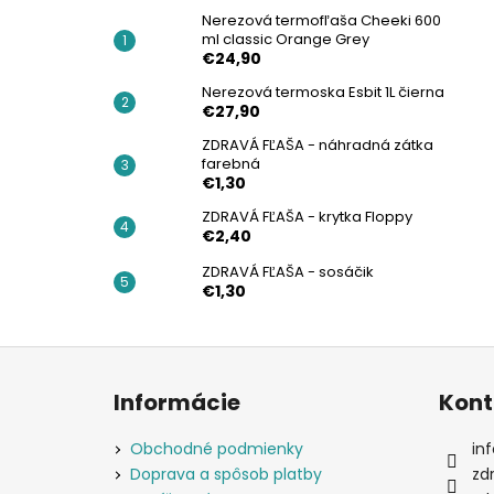
Nerezová termofľaša Cheeki 600
ml classic Orange Grey
€24,90
Nerezová termoska Esbit 1L čierna
€27,90
ZDRAVÁ FĽAŠA - náhradná zátka
farebná
€1,30
ZDRAVÁ FĽAŠA - krytka Floppy
€2,40
ZDRAVÁ FĽAŠA - sosáčik
€1,30
Z
á
Informácie
Kont
p
ä
Obchodné podmienky
inf
t
Doprava a spôsob platby
zd