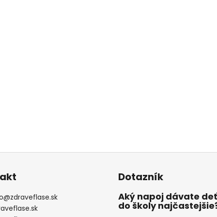
akt
Dotazník
Aký napoj dávate de
o
@
zdraveflase.sk
do školy najčastejšie
raveflase.sk