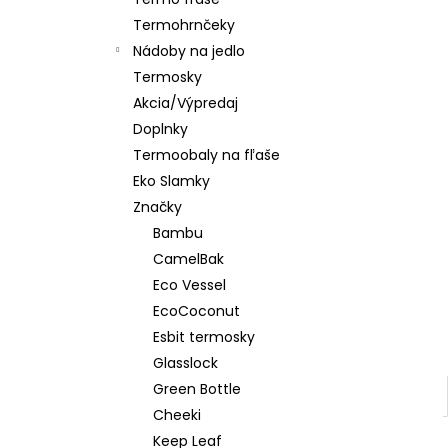
CLASSIC ORANGE GREY
Termohrnčeky
€24,90
Nádoby na jedlo
Termosky
Akcia/Výpredaj
Doplnky
Termoobaly na fľaše
Eko Slamky
Značky
Bambu
CamelBak
Eco Vessel
EcoCoconut
Esbit termosky
Glasslock
Green Bottle
Cheeki
Keep Leaf