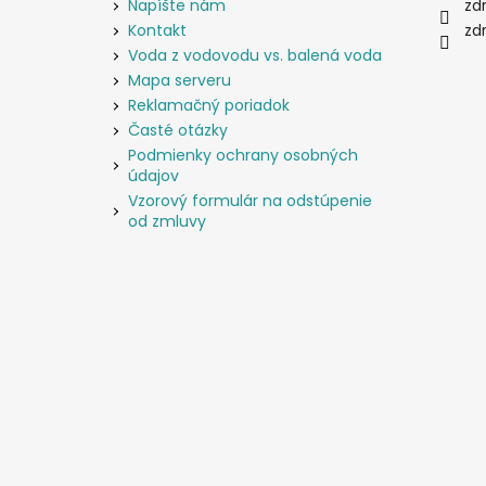
i
Napíšte nám
zd
e
Kontakt
zd
Voda z vodovodu vs. balená voda
Mapa serveru
Reklamačný poriadok
Časté otázky
Podmienky ochrany osobných
údajov
Vzorový formulár na odstúpenie
od zmluvy