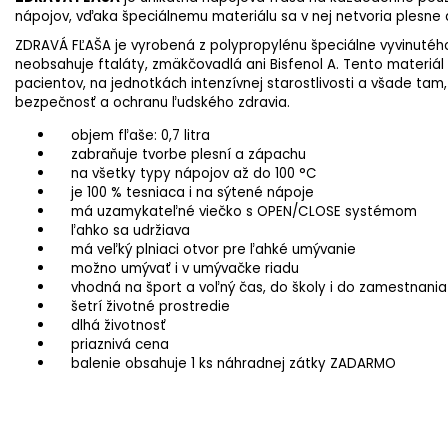
nápojov, vďaka špeciálnemu materiálu sa v nej netvoria plesne
ZDRAVÁ FĽAŠA je vyrobená z polypropylénu špeciálne vyvinutého
neobsahuje ftaláty, zmäkčovadlá ani Bisfenol A. Tento materiál 
pacientov, na jednotkách intenzívnej starostlivosti a všade tam
bezpečnosť a ochranu ľudského zdravia.
objem fľaše: 0,7 litra
zabraňuje tvorbe plesní a zápachu
na všetky typy nápojov až do 100 °C
je 100 % tesniaca i na sýtené nápoje
má uzamykateľné viečko s OPEN/CLOSE systémom
ľahko sa udržiava
má veľký plniaci otvor pre ľahké umývanie
možno umývať i v umývačke riadu
vhodná na šport a voľný čas, do školy i do zamestnania
šetrí životné prostredie
dlhá životnosť
priaznivá cena
balenie obsahuje 1 ks náhradnej zátky ZADARMO