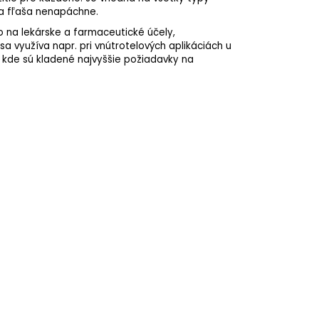
 a fľaša nenapáchne.
 na lekárske a farmaceutické účely,
sa využíva napr. pri vnútrotelových aplikáciách u
, kde sú kladené najvyššie požiadavky na