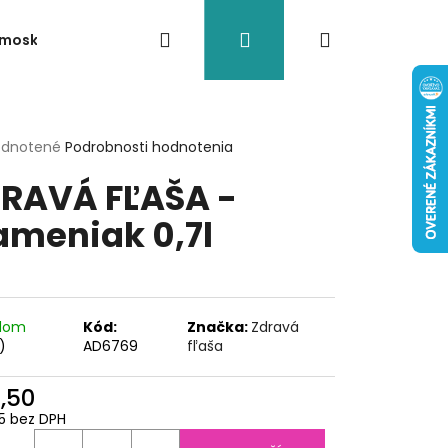
Hľadať
Prihlásenie
Nákupný
rmosky
Akcia/Výpredaj
Doplnky
Termoobaly n
košík
erné
dnotené
Podrobnosti hodnotenia
tenie
RAVÁ FĽAŠA -
ktu
ameniak 0,7l
ičiek.
adom
Kód:
Značka:
Zdravá
)
AD6769
fľaša
1,50
5 bez DPH
- NÁHRADNÁ ZÁTKA
otková