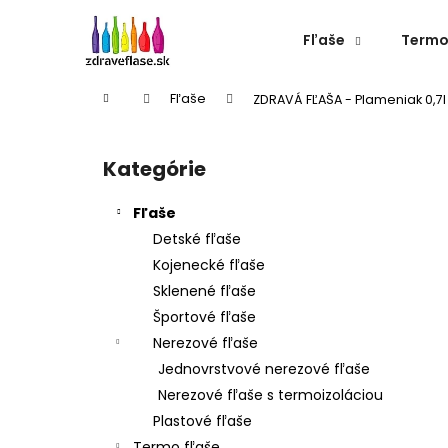
K
Prejsť
na
o
Fľaše
Termo
obsah
Späť
Späť
š
do
do
í
Domov
Fľaše
ZDRAVÁ FĽAŠA - Plameniak 0,7l
k
obchodu
obchodu
B
o
Kategórie
Preskočiť
č
kategórie
n
Fľaše
ý
Detské fľaše
p
Kojenecké fľaše
a
Sklenené fľaše
n
Športové fľaše
e
Nerezové fľaše
l
Jednovrstvové nerezové fľaše
Nerezové fľaše s termoizoláciou
Plastové fľaše
NEREZOVÁ TERMOFĽAŠA CHEEKI 600 ML
Termo fľaše