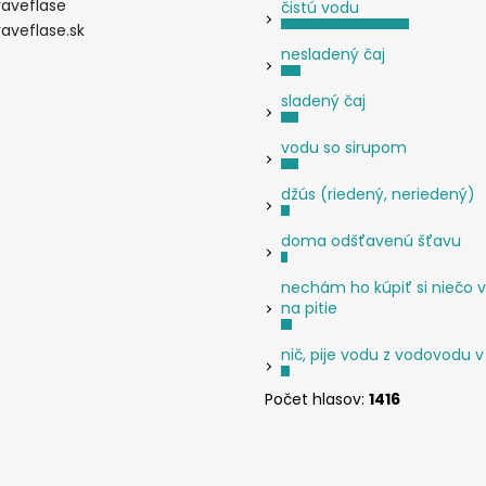
raveflase
čistú vodu
raveflase.sk
nesladený čaj
sladený čaj
vodu so sirupom
džús (riedený, neriedený)
doma odšťavenú šťavu
nechám ho kúpiť si niečo v
na pitie
nič, pije vodu z vodovodu v
Počet hlasov:
1416