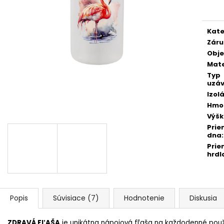
FAREBNÁ
cena
€27,90
Pôvodne:
€30,90
€1,30
Kate
Záru
Obj
Mate
Typ
uzáv
Izol
Hmo
Výš
Prie
dna
:
Prie
hrdl
Popis
Súvisiace (7)
Hodnotenie
Diskusia
ZDRAVÁ FĽAŠA
je unikátna nápojová fľaša na každodenné použ