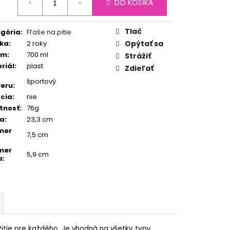
DO KOŠÍKA
:
Tlač
gória
:
Fľaše na pitie
ka
:
2 roky
Opýtať sa
em
:
700 ml
Strážiť
riál
:
plast
Zdieľať
športový
eru
:
ácia
:
nie
tnosť
:
76g
ka
:
23,3 cm
mer
7,5 cm
mer
5,9 cm
a
:
itie pre každého. Je vhodná na všetky typy