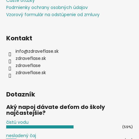
Časté otázky
Podmienky ochrany osobných údajov
Vzorový formulár na odstúpenie od zmluvy
Kontakt
info
@
zdraveflase.sk
zdraveflase.sk
zdraveflase
zdraveflase.sk
Dotazník
Aký napoj dávate deťom do školy
najčastejšie?
čistú vodu
(59%)
nesladený čaj