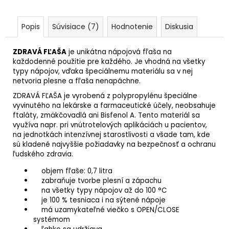
Popis
Súvisiace (7)
Hodnotenie
Diskusia
ZDRAVÁ FĽAŠA
je unikátna nápojová fľaša na
každodenné použitie pre každého. Je vhodná na všetky
typy nápojov, vďaka špeciálnemu materiálu sa v nej
netvoria plesne a fľaša nenapáchne.
ZDRAVÁ FĽAŠA je vyrobená z polypropylénu špeciálne
vyvinutého na lekárske a farmaceutické účely, neobsahuje
ftaláty, zmäkčovadlá ani Bisfenol A. Tento materiál sa
využíva napr. pri vnútrotelových aplikáciách u pacientov,
na jednotkách intenzívnej starostlivosti a všade tam, kde
sú kladené najvyššie požiadavky na bezpečnosť a ochranu
ľudského zdravia.
objem fľaše: 0,7 litra
zabraňuje tvorbe plesní a zápachu
na všetky typy nápojov až do 100 °C
je 100 % tesniaca i na sýtené nápoje
má uzamykateľné viečko s OPEN/CLOSE
systémom