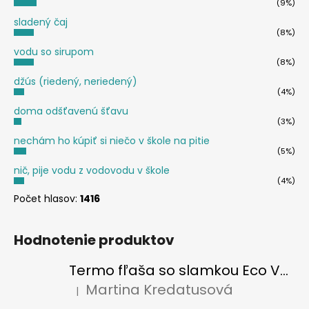
(9%)
sladený čaj
(8%)
vodu so sirupom
(8%)
džús (riedený, neriedený)
(4%)
doma odšťavenú šťavu
(3%)
nechám ho kúpiť si niečo v škole na pitie
(5%)
nič, pije vodu z vodovodu v škole
(4%)
Počet hlasov:
1416
Hodnotenie produktov
Termo fľaša so slamkou Eco Vessel SUMMIT 700 ml Floral Puff
Martina Kredatusová
|
Hodnotenie produktu je 5 z 5 hviezdičiek.