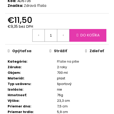
č
Kód:
AD6735
a
Značka:
Zdravá fľaša
m
e
€11,50
€9,35 bez DPH
Jednotková
ZDRAVÁ
DO KOŠÍKA
cena:
FĽAŠA
-
SOSÁČIK
Opýtať sa
Strážiť
Zdieľať
€1,30
Kategória
:
Fľaše na pitie
Záruka
:
2 roky
Objem
:
700 ml
Materiál
:
plast
Typ uzáveru
:
športový
Izolácia
:
nie
Hmotnosť
:
76g
Výška
:
23,3 cm
Priemer dna
:
7,5 cm
Priemer hrdla
:
5,9 cm