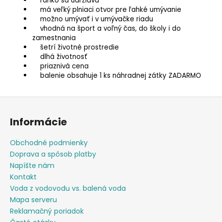
ľahko sa udržiava
má veľký plniaci otvor pre ľahké umývanie
možno umývať i v umývačke riadu
vhodná na šport a voľný čas, do školy i do
zamestnania
šetrí životné prostredie
dlhá životnosť
priaznivá cena
balenie obsahuje 1 ks náhradnej zátky ZADARMO
Z
á
Informácie
p
ä
Obchodné podmienky
t
Doprava a spôsob platby
i
Napíšte nám
e
Kontakt
Voda z vodovodu vs. balená voda
Mapa serveru
Reklamačný poriadok