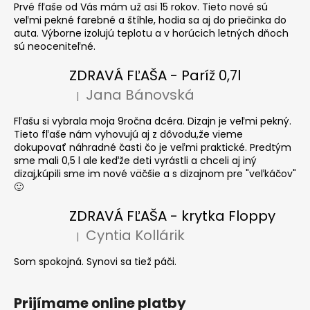
Prvé fľaše od Vás mám už asi 15 rokov. Tieto nové sú
veľmi pekné farebné a štíhle, hodia sa aj do priečinka do
auta. Výborne izolujú teplotu a v horúcich letných dňoch
sú neoceniteľné.
ZDRAVÁ FĽAŠA - Paríž 0,7l
Jana Bánovská
|
Hodnotenie produktu je 5 z 5 hviezdičiek.
Fľašu si vybrala moja 9ročna dcéra. Dizajn je veľmi pekný.
Tieto fľaše nám vyhovujú aj z dôvodu,že vieme
dokupovať náhradné časti čo je veľmi praktické. Predtým
sme mali 0,5 l ale keďže deti vyrástli a chceli aj iný
dizaj,kúpili sme im nové väčšie a s dizajnom pre "veľkáčov"
🙂
ZDRAVÁ FĽAŠA - krytka Floppy
Cyntia Kollárik
|
Hodnotenie produktu je 5 z 5 hviezdičiek.
Som spokojná. Synovi sa tiež páči.
Prijímame online platby